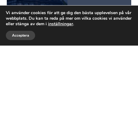
Vi använder cookies för att ge dig den bästa upplevelsen på vår
webbplats. Du kan ta reda på mer om vilka cookies vi använder
eller stänga av dem i
inställningar
.
Acceptera
Ring
Maila
Följ
Våra tjänster
Plåt, tak och bygg – samlat på
ett ställe
Vi hjälper till med allt från mindre servicejobb
till större åtgärder på tak och fasad. Du får ett
noggrant utfört arbete, tydlig kommunikation
och en lösning anpassad efter din fastighet.