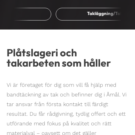
Takläggning/Takbyte
Plåtslageri och
takarbeten som håller
Vi är företaget för dig som vill få hjälp med
bandtäckning av tak och befinner dig i Åmål. Vi
tar ansvar från första kontakt till färdigt
resultat. Du får rådgivning, tydlig offert och ett
utförande med fokus på kvalitet och rätt
materialval – oavsett om det gäller