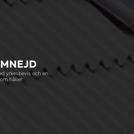
 OMNEJD
Med yrkesbevis och en
som håller.